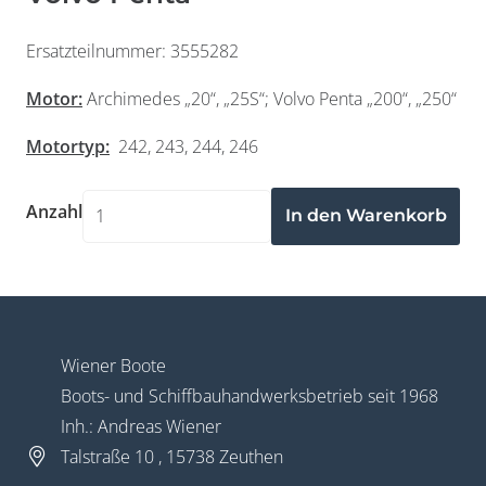
Ersatzteilnummer: 3555282
Motor:
Archimedes „20“, „25S“; Volvo Penta „200“, „250“
Motortyp:
242, 243, 244, 246
Widerrufsformular
Anzahl
Wiener Boote
Boots- und Schiffbauhandwerksbetrieb seit 1968
Widerruf bestätigen
Inh.: Andreas Wiener
Talstraße 10 , 15738 Zeuthen