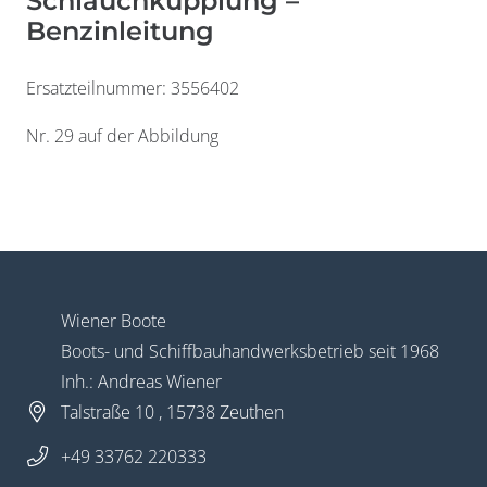
Schlauchkupplung –
Benzinleitung
Ersatzteilnummer: 3556402
Widerrufsformular
Nr. 29 auf der Abbildung
Wiener Boote
Boots- und Schiffbauhandwerksbetrieb seit 1968
Inh.: Andreas Wiener
Widerruf bestätigen
Talstraße 10 , 15738 Zeuthen
+49 33762 220333