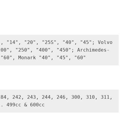
, "14", "20", "25S", "40", "45"; Volvo 
200", "250", "400", "450"; Archimedes-
 "60", Monark "40", "45", "60"
84, 242, 243, 244, 246, 300, 310, 311, 
l. 499cc & 600cc