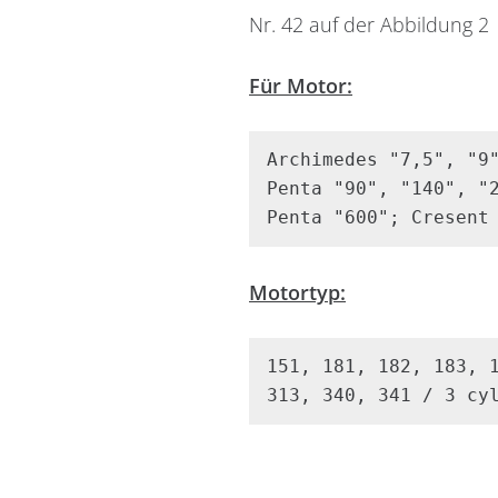
Nr. 42 auf der Abbildung 2
Für Motor:
Widerrufsformular
Archimedes "7,5", "9"
Penta "90", "140", "
Penta "600"; Cresent
Motortyp:
151, 181, 182, 183, 1
313, 340, 341 / 3 cy
Widerruf bestätigen