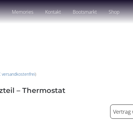
n
Memories
Kontakt
Bootsmarkt
Shop
€ versandkostenfrei
)
zteil – Thermostat
Vertrag