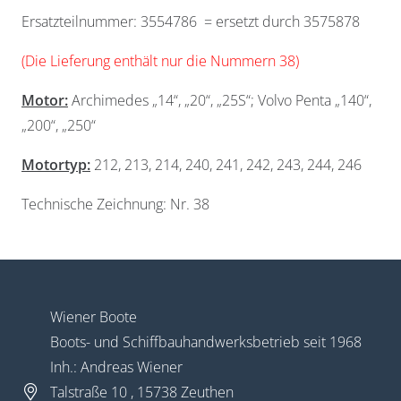
Ersatzteilnummer: 3554786 = ersetzt durch 3575878
(Die Lieferung enthält nur die Nummern 38)
Motor:
Archimedes „14“, „20“, „25S“; Volvo Penta „140“,
„200“, „250“
Widerrufsformular
Motortyp:
212, 213, 214, 240, 241, 242, 243, 244, 246
Technische Zeichnung: Nr. 38
Wiener Boote
Boots- und Schiffbauhandwerksbetrieb seit 1968
Widerruf bestätigen
Inh.: Andreas Wiener
Talstraße 10 , 15738 Zeuthen