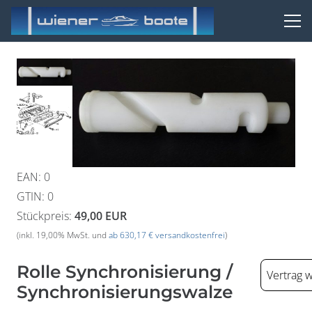
EAN
:
0
GTIN
:
0
Stückpreis:
49,00 EUR
(inkl. 19,00% MwSt. und
ab 630,17 € versandkostenfrei
)
Rolle Synchronisierung /
Vertrag 
Synchronisierungswalze