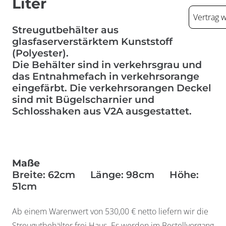
Liter
Vertrag 
Streugutbehälter aus
glasfaserverstärktem Kunststoff
(Polyester).
Die Behälter sind in verkehrsgrau und
das Entnahmefach in verkehrsorange
eingefärbt. Die verkehrsorangen Deckel
sind mit Bügelscharnier und
Schlosshaken aus V2A ausgestattet.
Maße
Widerrufsformular
Breite: 62cm Länge: 98cm Höhe:
51cm
Ab einem Warenwert von 530,00 € netto liefern wir die
Streugutbehälter frei Haus. Es werden im Bestellvorgang