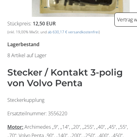
Vertrag 
Stückpreis:
12,50 EUR
(inkl. 19,00% MwSt. und
ab 630,17 € versandkostenfrei
)
Lagerbestand
8 Artikel auf Lager
Stecker / Kontakt 3-polig
von Volvo Penta
Steckerkupplung
Ersatzteilnummer: 3556220
Widerrufsformular
Motor:
Archimedes „9“, „14“, „20“, „25S“, „40“, „45“, „55“,
„70“; Volvo Penta „90“, „140“, „200“, „250“, „400“, „450“,