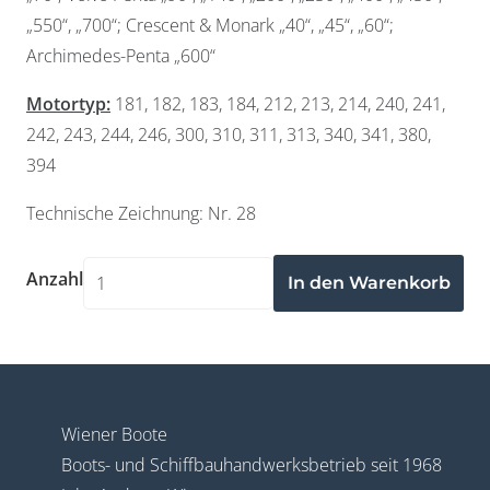
„550“, „700“; Crescent & Monark „40“, „45“, „60“;
Archimedes-Penta „600“
Motortyp:
181, 182, 183, 184, 212, 213, 214, 240, 241,
242, 243, 244, 246, 300, 310, 311, 313, 340, 341, 380,
394
Widerruf bestätigen
Technische Zeichnung: Nr. 28
Anzahl
Wiener Boote
Boots- und Schiffbauhandwerksbetrieb seit 1968