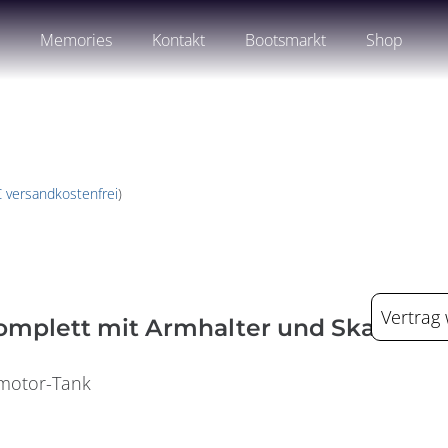
n
Memories
Kontakt
Bootsmarkt
Shop
€ versandkostenfrei
)
Vertrag
plett mit Armhalter und Skala
dmotor-Tank