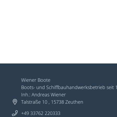
Wiener Boote
Boots- und Schiffbauhandwerksbetrieb seit 
Inh.: Andreas Wiener
Talstraße 10 , 15738 Zeuthen
+49 33762 220333