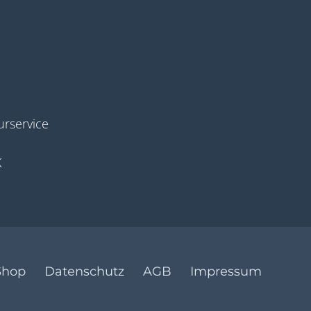
rservice
K
Shop
Datenschutz
AGB
Impressum
Kont