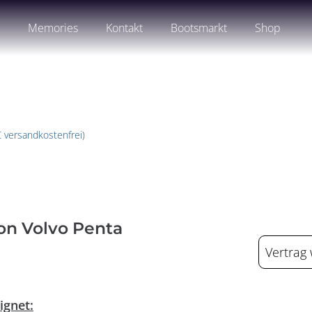
n
Memories
Kontakt
Bootsmarkt
Shop
€ versandkostenfrei
)
on Volvo Penta
Vertrag
ignet: