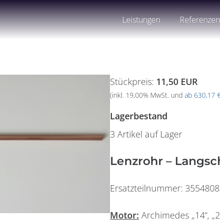
Leistungen
Referenze
Stückpreis:
11,50 EUR
(inkl. 19,00% MwSt. und
ab 630,17 
Lagerbestand
3 Artikel auf Lager
Lenzrohr – Langsc
Ersatzteilnummer: 3554808
Motor:
Archimedes „14“, „20“