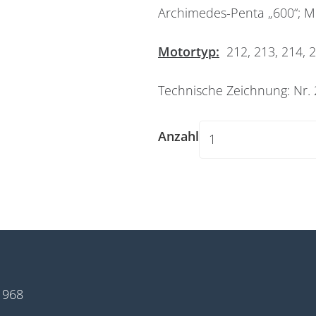
Archimedes-Penta „600“; M
Widerrufsformular
Motortyp:
212, 213, 214, 2
Technische Zeichnung: Nr. 
Anzahl
Widerruf bestätigen
1968