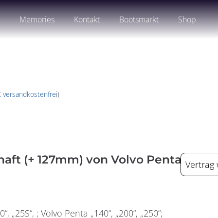
n
Memories
Kontakt
Bootsmarkt
Shop
€ versandkostenfrei
)
haft (+ 127mm) von Volvo Penta
Vertrag
, „25S“, ; Volvo Penta „140“, „200“, „250“;