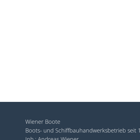
Wiener Boote
Boots- und Schiffbauhandwerksbetrieb seit 
Inh.: Andreas Wiener