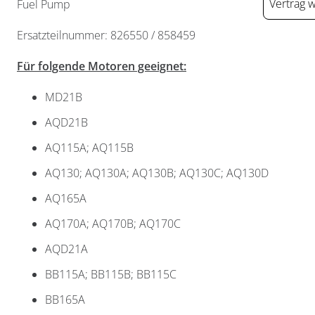
Vertrag 
Fuel Pump
Ersatzteilnummer: 826550 / 858459
Für folgende Motoren geeignet:
MD21B
AQD21B
AQ115A; AQ115B
AQ130; AQ130A; AQ130B; AQ130C; AQ130D
Widerrufsformular
AQ165A
AQ170A; AQ170B; AQ170C
AQD21A
BB115A; BB115B; BB115C
BB165A