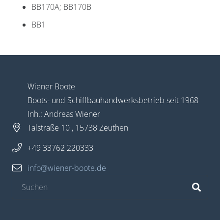
BB170A; BB170B
BB1
Widerruf bestätigen
Wiener Boote
Boots- und Schiffbauhandwerksbetrieb seit 1968
Inh.: Andreas Wiener
Talstraße 10 , 15738 Zeuthen
+49 33762 220333
info@wiener-boote.de