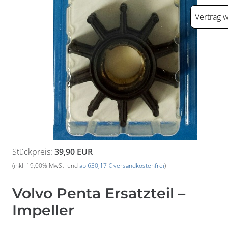
Vertrag 
Stückpreis:
39,90 EUR
(inkl. 19,00% MwSt. und
ab 630,17 € versandkostenfrei
)
Widerrufsformular
Volvo Penta Ersatzteil –
Impeller