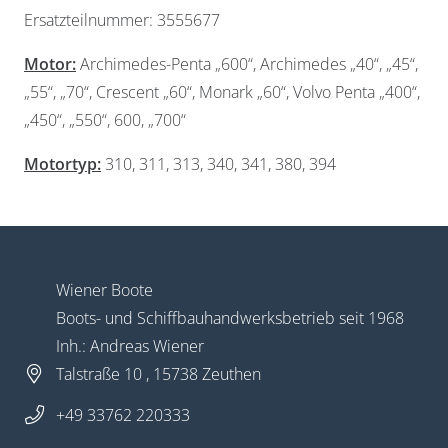
Ersatzteilnummer: 3555677
Motor:
Archimedes-Penta „600“, Archimedes „40“, „45“,
„55“, „70“, Crescent „60“, Monark „60“, Volvo Penta „400“,
„450“, „550“, 600, „700“
Widerruf bestätigen
Motortyp:
310, 311, 313, 340, 341, 380, 394
Wiener Boote
Boots- und Schiffbauhandwerksbetrieb seit 1968
Inh.: Andreas Wiener
Talstraße 10 , 15738 Zeuthen
+49 33762 220333