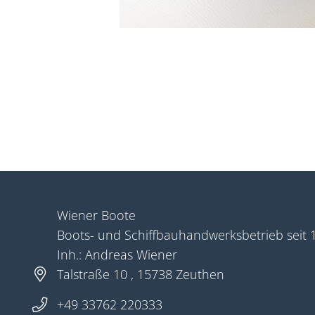
Wiener Boote
Boots- und Schiffbauhandwerksbetrieb seit 
Inh.: Andreas Wiener
Talstraße 10 , 15738 Zeuthen
+49 33762 220333