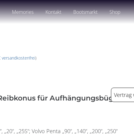
n
Memories
Kontakt
Bootsmarkt
Shop
€ versandkostenfrei
)
Vertrag
eibkonus für Aufhängungsbügel
 „20“, „25S“; Volvo Penta „90“, „140“, „200“, „250“